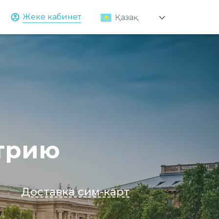
Жеке кабинет
Қазақ
Русский
English
стрию
Доставка сим-карт