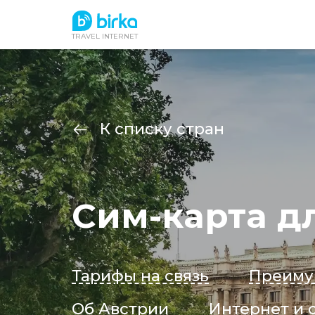
TRAVEL INTERNET
К списку стран
Сим-карта д
Тарифы на связь
Преиму
Об Австрии
Интернет и 