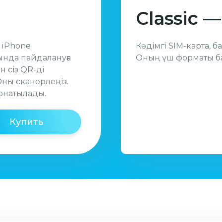
Classic —
ы iPhone
Кәдімгі SIM-карта, 
ында пайдалануға
Оның үш форматы ба
 сіз QR-ді
ны сканерлеңіз.
орнатылады.
Купить