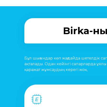
Birka-н
Бұл шығындар көп жағдайда шетелдік са
ақталады. Одан кейінгі сапарларда ұялы
қаражат жұмсаудың керегі жоқ.