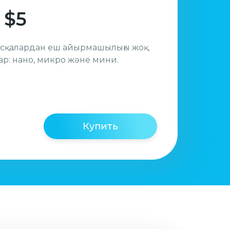
 $5
басқалардан еш айырмашылығы жоқ.
р: нано, микро және мини.
Купить