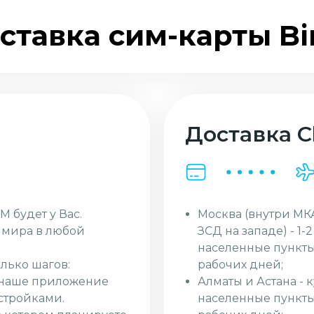
ставка сим-карты Bi
Доставка Cl
Москва (внутри МК
M будет у Вас.
ЗСД на западе) - 1-
и мира в любой
населенные пункты
рабочих дней;
лько шагов:
Алматы и Астана - 
з наше приложение
населенные пункты 
стройками.