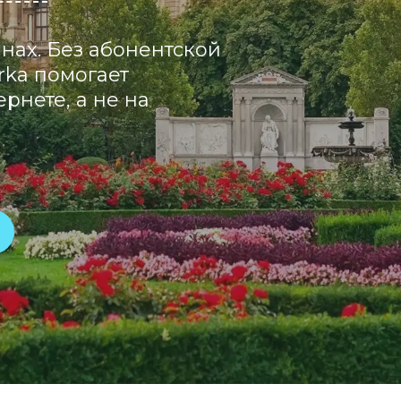
нах. Без абонентской
rka помогает
рнете, а не на