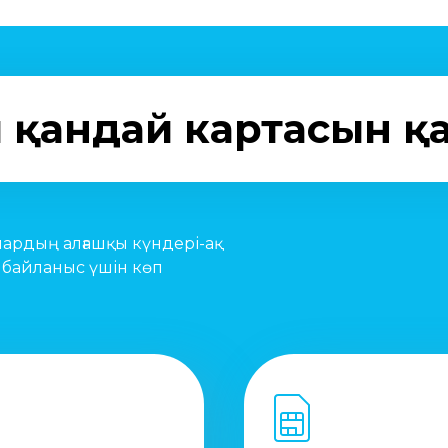
ың қандай картасын қ
пардың алғашқы күндері-ақ
 байланыс үшін көп