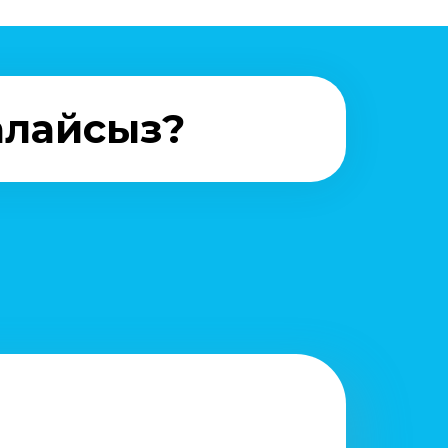
алайсыз?