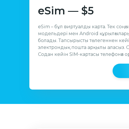
eSim — $5
eSim – бұл виртуалды карта. Тек соңғ
модельдері мен Android құрылғылар
болады. Тапсырысты төлегеннен кейін
электрондық пошта арқылы аласыз. О
Содан кейiн SIM-картасы телефонға 