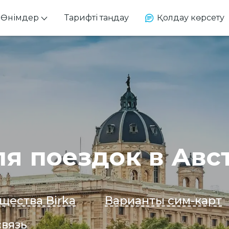
Өнімдер
Тарифті таңдау
Қолдау көрсету
ля поездок в Ав
щества Birka
Варианты сим-карт
связь