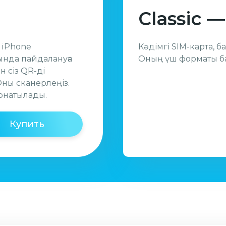
Classic —
ы iPhone
Кәдімгі SIM-карта, 
ында пайдалануға
Оның үш форматы ба
 сіз QR-ді
ны сканерлеңіз.
орнатылады.
Купить