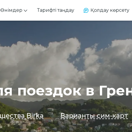
Өнімдер
Тарифті таңдау
Қолдау көрсету
ля поездок в Гре
щества Birka
Варианты сим-карт