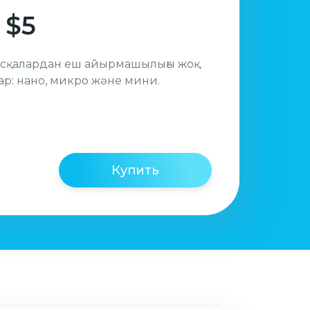
 $5
басқалардан еш айырмашылығы жоқ.
р: нано, микро және мини.
Купить