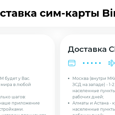
ставка сим-карты Bi
Доставка Cl
Москва (внутри МК
M будет у Вас.
ЗСД на западе) - 1-
и мира в любой
населенные пункты
рабочих дней;
лько шагов:
Алматы и Астана - 
з наше приложение
населенные пункты 
стройками.