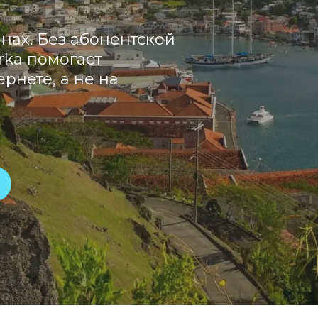
нах. Без абонентской
rka помогает
рнете, а не на