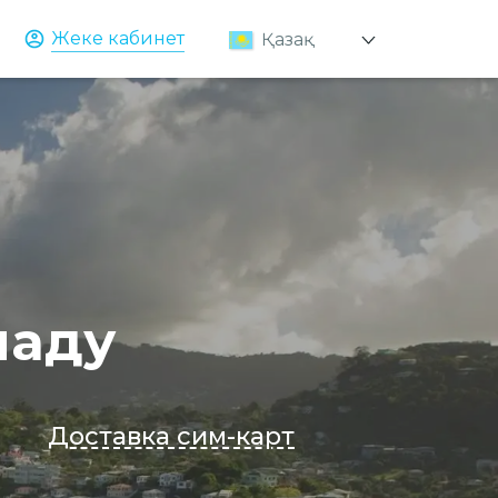
Жеке кабинет
Қазақ
Русский
English
наду
Доставка сим-карт