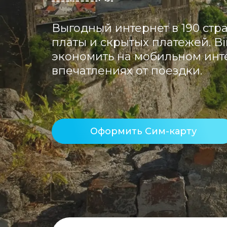
Выгодный интернет в 190 стра
платы и скрытых платежей. Bi
экономить на мобильном инте
впечатлениях от поездки.
Оформить Сим-карту