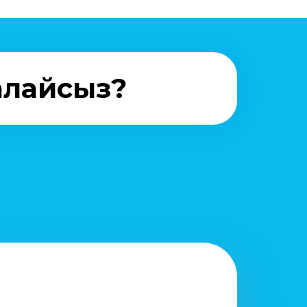
алайсыз?