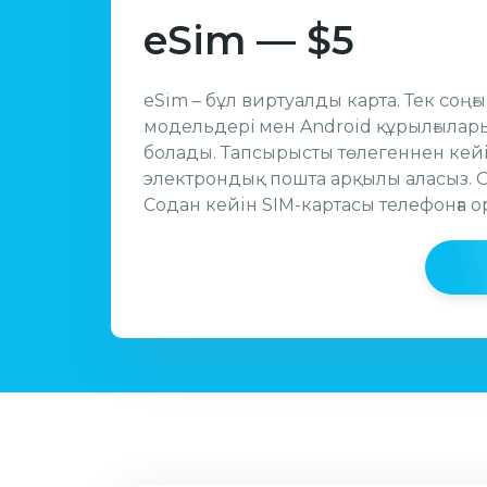
eSim — $5
eSim – бұл виртуалды карта. Тек соңғ
модельдері мен Android құрылғылар
болады. Тапсырысты төлегеннен кейін
электрондық пошта арқылы аласыз. О
Содан кейiн SIM-картасы телефонға 