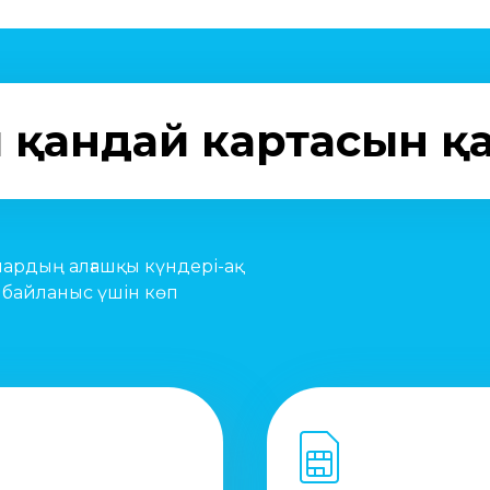
ың қандай картасын қ
пардың алғашқы күндері-ақ
 байланыс үшін көп