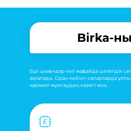
Birka-н
Бұл шығындар көп жағдайда шетелдік са
ақталады. Одан кейінгі сапарларда ұялы
қаражат жұмсаудың керегі жоқ.