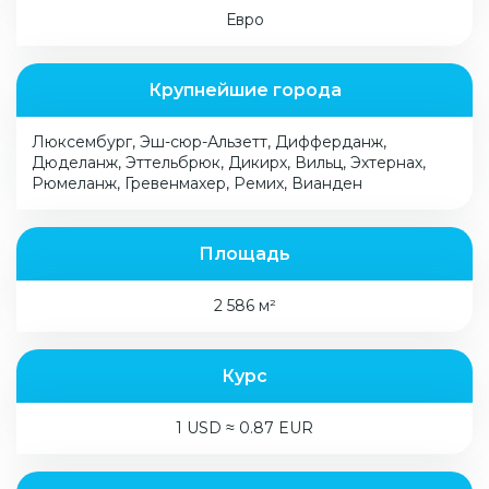
Евро
Крупнейшие города
Люксембург, Эш-сюр-Альзетт, Дифферданж,
Дюделанж, Эттельбрюк, Дикирх, Вильц, Эхтернах,
Рюмеланж, Гревенмахер, Ремих, Вианден
Площадь
2 586 м²
Курс
1 USD ≈ 0.87 EUR