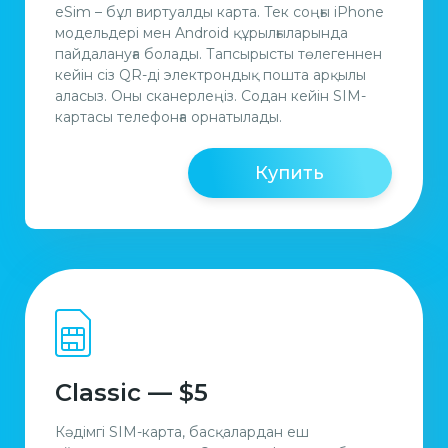
eSim – бұл виртуалды карта. Тек соңғы iPhone
модельдері мен Android құрылғыларында
пайдалануға болады. Тапсырысты төлегеннен
кейін сіз QR-ді электрондық пошта арқылы
аласыз. Оны сканерлеңіз. Содан кейiн SIM-
картасы телефонға орнатылады.
Купить
Classic — $5
Кәдімгі SIM-карта, басқалардан еш