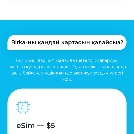
Birka-ның қандай картасын қалайсыз?
Бұл шығындар көп жағдайда шетелдік сапардың
алғашқы күндері-ақ ақталады. Одан кейінгі сапарларда
ұялы байланыс үшін көп қаражат жұмсаудың керегі
жоқ.
eSim — $5