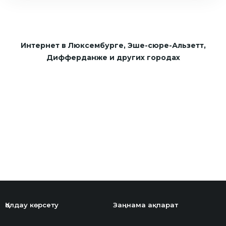
Интернет в Люксембурге, Эше-сюре-Альзетт,
Дифферданже и других городах
Қолдау көрсету
Заңнама ақпарат