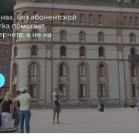
нах. Без абонентской
rka помогает
рнете, а не на