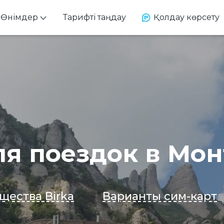
Өнімдер
Тарифті таңдау
Қолдау көрсету
ля поездок в Мон
щества Birka
Варианты сим-карт