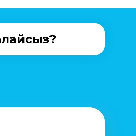
алайсыз?