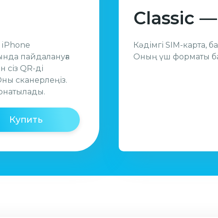
Classic —
ы iPhone
Кәдімгі SIM-карта, 
ында пайдалануға
Оның үш форматы ба
 сіз QR-ді
ны сканерлеңіз.
орнатылады.
Купить