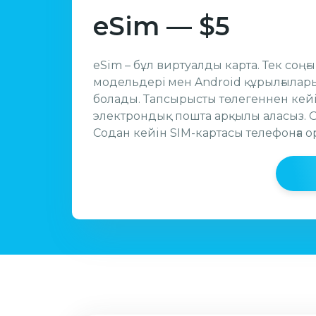
eSim — $5
eSim – бұл виртуалды карта. Тек соңғ
модельдері мен Android құрылғылар
болады. Тапсырысты төлегеннен кейін
электрондық пошта арқылы аласыз. О
Содан кейiн SIM-картасы телефонға 