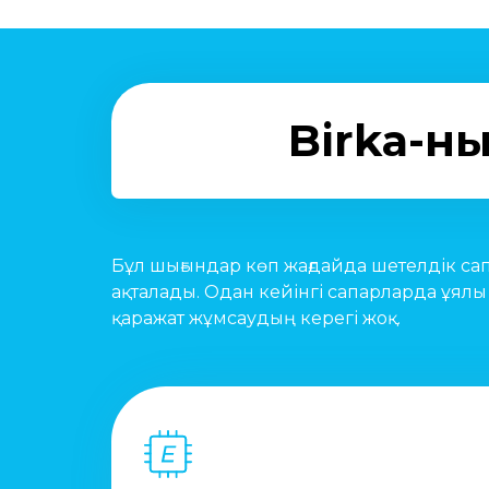
Birka-н
Бұл шығындар көп жағдайда шетелдік са
ақталады. Одан кейінгі сапарларда ұялы
қаражат жұмсаудың керегі жоқ.