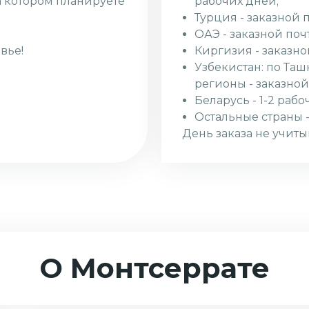
рабочих дней;
а котором планируете
Турция - заказной 
ОАЭ - заказной поч
Киргизия - заказно
вье!
Узбекистан: по Таш
регионы - заказной
Беларусь - 1-2 рабо
Остальные страны -
День заказа не учиты
О Монтсеррате