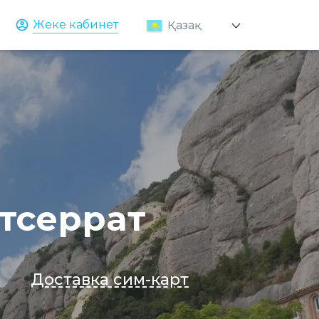
Жеке кабинет
Қазақ
Русский
English
тсеррат
Доставка сим-карт