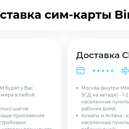
ставка сим-карты Bi
Доставка Cl
Москва (внутри МК
M будет у Вас.
ЗСД на западе) - 1-
и мира в любой
населенные пункты
рабочих дней;
лько шагов:
Алматы и Астана - 
з наше приложение
населенные пункты 
стройками.