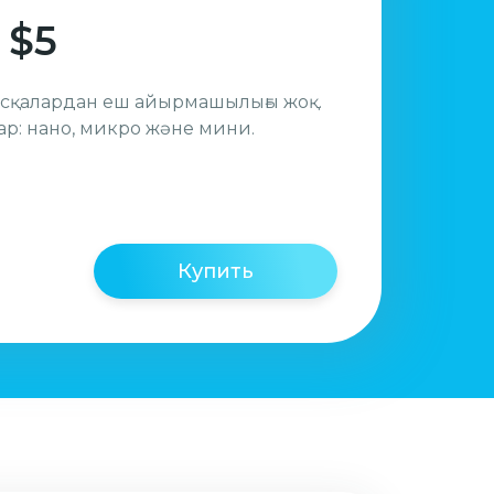
 $5
басқалардан еш айырмашылығы жоқ.
р: нано, микро және мини.
Купить