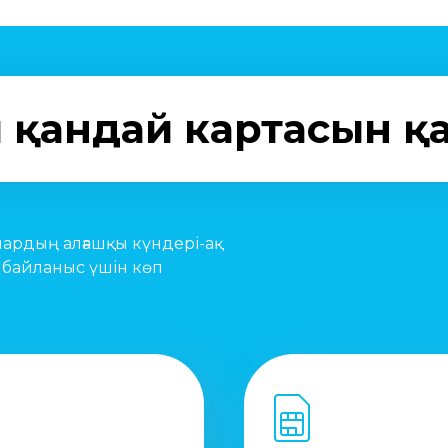
ың қандай картасын қ
пардың алғашқы күндері-ақ
 байланыс үшін көп