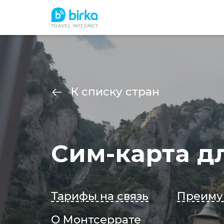
TRAVEL INTERNET
К списку стран
Сим-карта д
Тарифы на связь
Преиму
О Монтсеррате