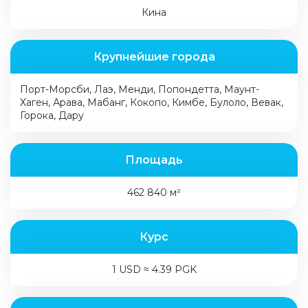
Кина
Крупнейшие города
Порт-Морсби, Лаэ, Менди, Попондетта, Маунт-
Хаген, Арава, Мабанг, Кокопо, Кимбе, Булоло, Вевак,
Горока, Дару
Площадь
462 840 м²
Курс
1 USD ≈ 4.39 PGK