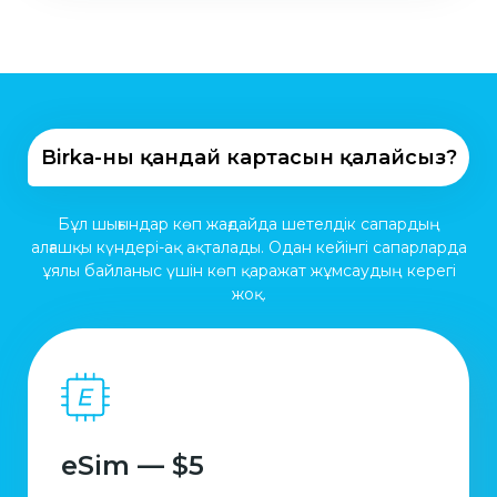
Birka-ның қандай картасын қалайсыз?
Бұл шығындар көп жағдайда шетелдік сапардың
алғашқы күндері-ақ ақталады. Одан кейінгі сапарларда
ұялы байланыс үшін көп қаражат жұмсаудың керегі
жоқ.
eSim — $5