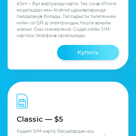
eSim – бұл виртуалды карта. Тек соңғы iPhone
модельдері мен Android құрылғыларында
пайдалануға болады. Тапсырысты төлегеннен
кейін сіз QR-ді электрондық пошта арқылы
аласыз. Оны сканерлеңіз. Содан кейiн SIM-
картасы телефонға орнатылады.
Купить
Classic — $5
Кәдімгі SIM-карта, басқалардан еш