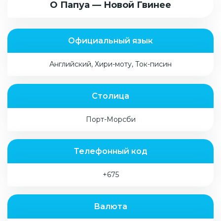
О Папуа — Новой Гвинее
Официальный язык
Английский, Хири-моту, Ток-писин
Столица
Порт-Морсби
Телефонный код
+675
Валюта