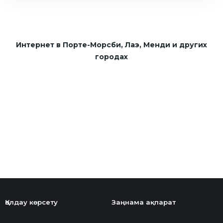
Интернет в Порте-Морсби, Лаэ, Менди и других
городах
Қолдау көрсету
Заңнама ақпарат