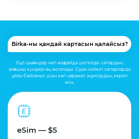
Birka-ның қандай картасын қалайсыз?
Бұл шығындар көп жағдайда шетелдік сапардың
алғашқы күндері-ақ ақталады. Одан кейінгі сапарларда
ұялы байланыс үшін көп қаражат жұмсаудың керегі
жоқ.
eSim — $5