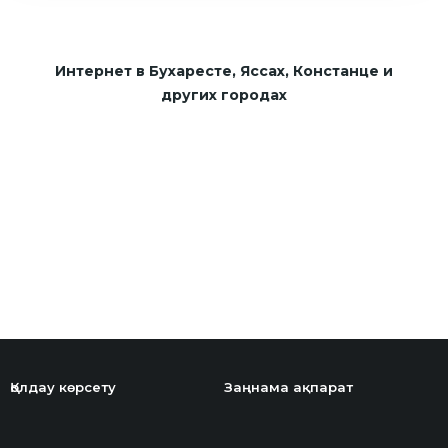
Интернет в Бухаресте, Яссах, Констанце и
других городах
Қолдау көрсету
Заңнама ақпарат