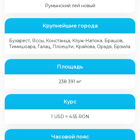
Румынский лей новый
Крупнейшие города
Бухарест, Яссы, Констанца, Клуж-Напока, Брашов,
Тимишоара, Галац, Плоешти, Крайова, Орадя, Брэила
Площадь
238 391 м²
Курс
1 USD ≈ 4.55 RON
Часовой пояс