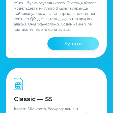
eSim – бұл виртуалды карта. Тек соңғы iPhone
модельдері мен Android құрылғыларында
пайдалануға болады. Тапсырысты төлегеннен
кейін сіз QR-ді электрондық пошта арқылы
аласыз. Оны сканерлеңіз. Содан кейiн SIM-
картасы телефонға орнатылады.
Купить
Classic — $5
Кәдімгі SIM-карта, басқалардан еш