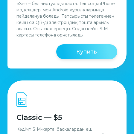
eSim – бұл виртуалды карта. Тек соңғы iPhone
модельдері мен Android құрылғыларында
пайдалануға болады. Тапсырысты төлегеннен
кейін сіз QR-ді электрондық пошта арқылы
аласыз. Оны сканерлеңіз. Содан кейiн SIM-
картасы телефонға орнатылады.
Купить
Classic — $5
Кәдімгі SIM-карта, басқалардан еш