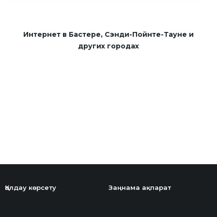
Интернет в Бастере, Сэнди-Пойнте-Тауне и
других городах
Қолдау көрсету
Заңнама ақпарат