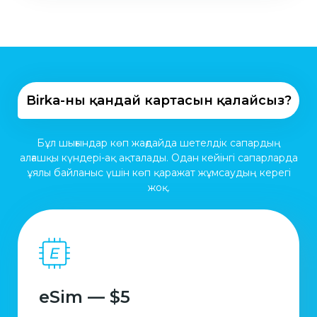
Birka-ның қандай картасын қалайсыз?
Бұл шығындар көп жағдайда шетелдік сапардың
алғашқы күндері-ақ ақталады. Одан кейінгі сапарларда
ұялы байланыс үшін көп қаражат жұмсаудың керегі
жоқ.
eSim — $5