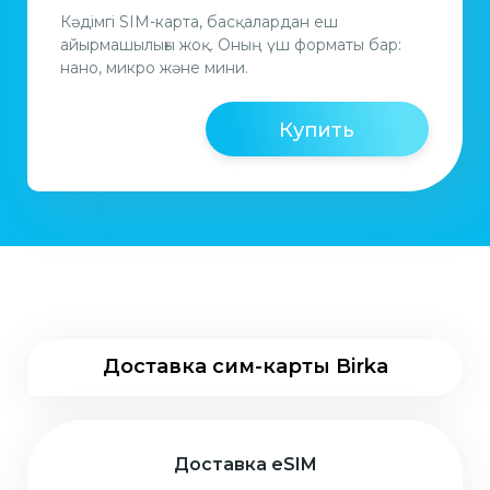
Кәдімгі SIM-карта, басқалардан еш
айырмашылығы жоқ. Оның үш форматы бар:
нано, микро және мини.
Купить
Доставка сим-карты Birka
Доставка eSIM