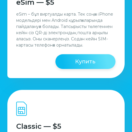
eSim — $5
eSim – бұл виртуалды карта. Тек соңғы iPhone
модельдері мен Android құрылғыларында
пайдалануға болады. Тапсырысты төлегеннен
кейін сіз QR-ді электрондық пошта арқылы
аласыз. Оны сканерлеңіз. Содан кейiн SIM-
картасы телефонға орнатылады.
Купить
Classic — $5