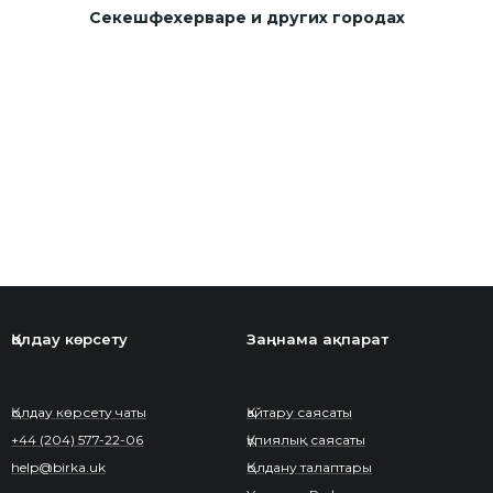
Секешфехерваре и других городах
Қолдау көрсету
Заңнама ақпарат
Қолдау көрсету чаты
Қайтару саясаты
+44 (204) 577-22-06
Құпиялық саясаты
help@birka.uk
Қолдану талаптары