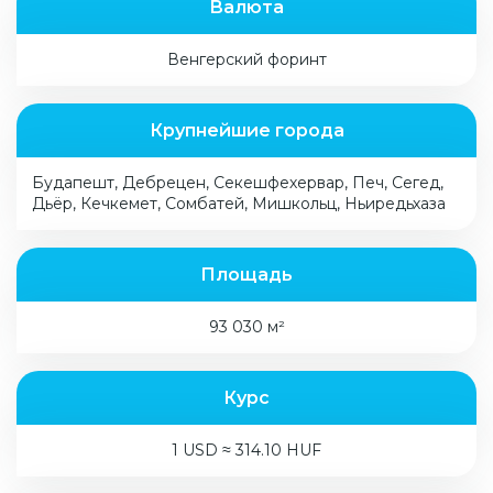
Валюта
Венгерский форинт
Крупнейшие города
Будапешт, Дебрецен, Секешфехервар, Печ, Сегед,
Дьёр, Кечкемет, Сомбатей, Мишкольц, Ньиредьхаза
Площадь
93 030 м²
Курс
1 USD ≈ 314.10 HUF