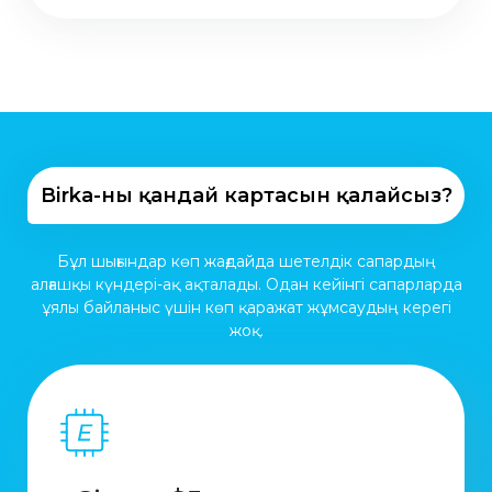
Birka-ның қандай картасын қалайсыз?
Бұл шығындар көп жағдайда шетелдік сапардың
алғашқы күндері-ақ ақталады. Одан кейінгі сапарларда
ұялы байланыс үшін көп қаражат жұмсаудың керегі
жоқ.