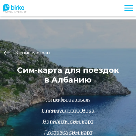
TRAVEL INTERNET
К списку стран
Сим-карта для поездок
в Албанию
Тарифы на связь
Преимущества Birka
Варианты сим-карт
Доставка сим-карт