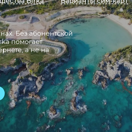
щества Birka
Варианты сим-карт
нах. Без абонентской
rka помогает
рнете, а не на