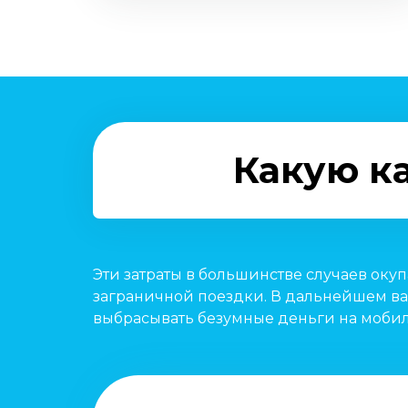
Какую ка
Эти затраты в большинстве случаев оку
заграничной поездки. В дальнейшем ва
выбрасывать безумные деньги на мобил