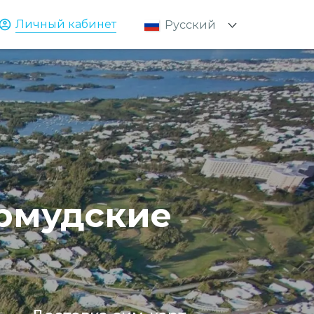
Личный кабинет
Русский
Қазақ
English
ермудские