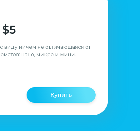
 $5
 с виду ничем не отличающаяся от
орматов: нано, микро и мини.
Купить