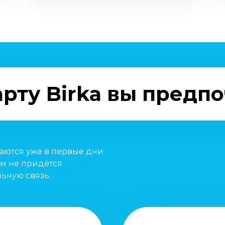
рту Birka вы предп
паются уже в первые дни
м не придётся
ьную связь.