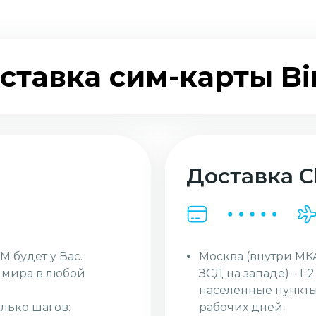
ставка сим-карты Bi
Доставка Cl
Москва (внутри МК
M будет у Вас.
ЗСД на западе) - 1-
и мира в любой
населенные пункты
рабочих дней;
лько шагов: