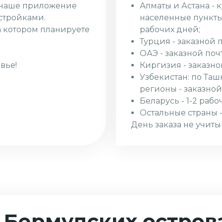
Алматы и Астана - 
з наше приложение
населенные пункты 
стройками.
рабочих дней;
а котором планируете
Турция - заказной 
ОАЭ - заказной поч
Киргизия - заказно
вье!
Узбекистан: по Таш
регионы - заказной
Беларусь - 1-2 рабо
Остальные страны -
День заказа не учиты
 Бермудских остров