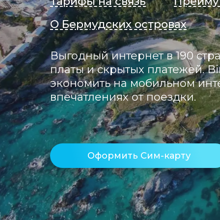
Тарифы на связь
Преиму
О Бермудских островах
Выгодный интернет в 190 стра
платы и скрытых платежей. Bi
экономить на мобильном инте
впечатлениях от поездки.
Оформить Сим-карту