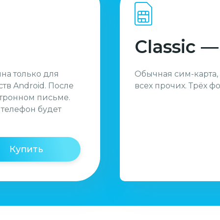
Classic —
пна только для
Обычная сим-карта,
тв Android. После
всех прочих. Трёх ф
ктронном письме.
 телефон будет
Купить