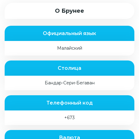
О Брунее
Официальный язык
Малайский
Столица
Бандар-Сери-Бегаван
Телефонный код
+673
Валюта