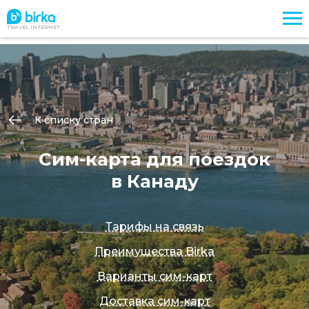
TRAVEL INTERNET
К списку стран
Сим-карта для поездок
в Канаду
Тарифы на связь
Преимущества Birka
Варианты сим-карт
Доставка сим-карт