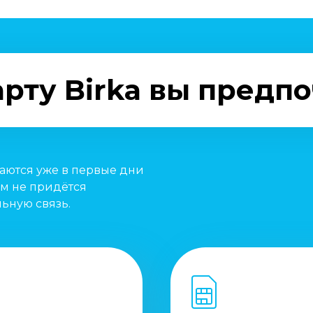
рту Birka вы предп
паются уже в первые дни
м не придётся
ьную связь.