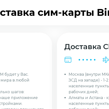
ставка сим-карты Bi
Доставка Cl
Москва (внутри МК
M будет у Вас.
ЗСД на западе) - 1-
и мира в любой
населенные пункты
рабочих дней;
лько шагов:
Алматы и Астана - 
з наше приложение
населенные пункты 
стройками.