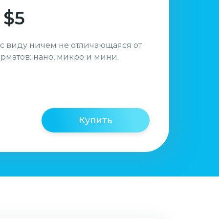
 $5
 с виду ничем не отличающаяся от
орматов: нано, микро и мини.
Купить