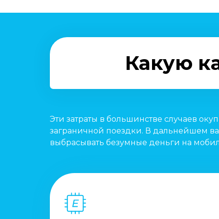
Какую ка
Эти затраты в большинстве случаев оку
заграничной поездки. В дальнейшем ва
выбрасывать безумные деньги на мобил