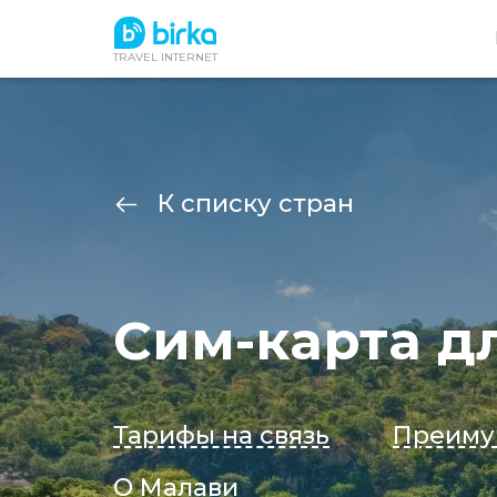
TRAVEL INTERNET
К списку стран
Сим-карта д
Тарифы на связь
Преиму
О Малави