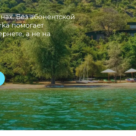
нах. Без абонентской
rka помогает
рнете, а не на