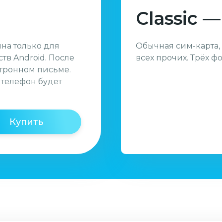
Classic —
пна только для
Обычная сим-карта,
тв Android. После
всех прочих. Трёх ф
ктронном письме.
 телефон будет
Купить