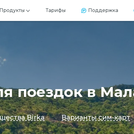
Продукты
Тарифы
Поддержка
ля поездок в Ма
щества Birka
Варианты сим-карт