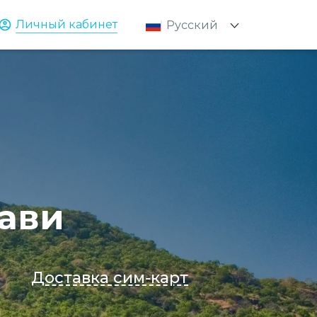
Личный кабинет
Русский
Қазақ
English
лави
Доставка сим-карт