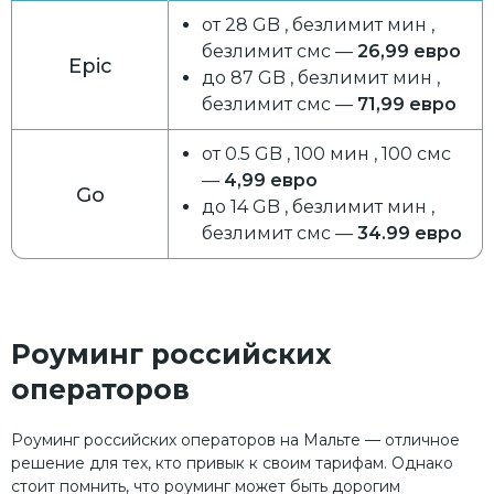
от 28 GB , безлимит мин ,
безлимит смс —
26,99 евро
Epic
до 87 GB , безлимит мин ,
безлимит смс —
71,99 евро
от 0.5 GB , 100 мин , 100 смс
—
4,99 евро
Go
до 14 GB , безлимит мин ,
безлимит смс —
34.99 евро
Роуминг российских
операторов
Роуминг российских операторов на Мальте — отличное
решение для тех, кто привык к своим тарифам. Однако
стоит помнить, что роуминг может быть дорогим