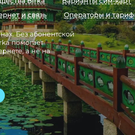
щества Birka
Варианты сим-карт
ернет и связь
Операторы и тари
нах. Без абонентской
rka помогает
рнете, а не на