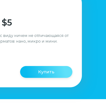
 $5
 с виду ничем не отличающаяся от
орматов: нано, микро и мини.
Купить