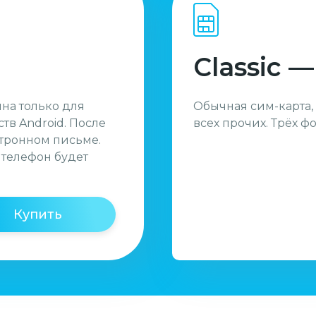
Classic —
пна только для
Обычная сим-карта,
тв Android. После
всех прочих. Трёх ф
ктронном письме.
 телефон будет
Купить