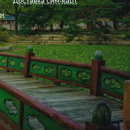
Доставка сим-карт
фы