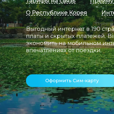
Тарифы на связь
Преиму
О Республике Корея
Инт
Выгодный интернет в 190 стра
платы и скрытых платежей. Bi
экономить на мобильном инте
впечатлениях от поездки.
Оформить Сим-карту