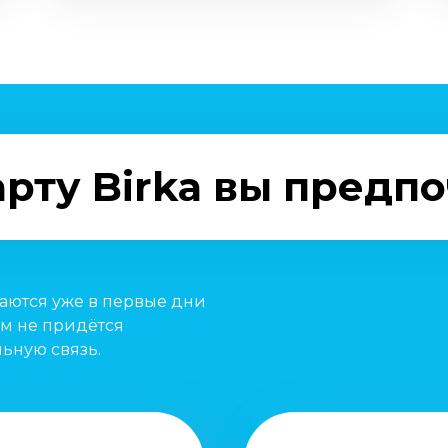
рту Birka вы предп
паются уже в первые дни
м не придётся
ьную связь.