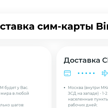
ставка сим-карты Bi
Доставка Cl
Москва (внутри МК
M будет у Вас.
ЗСД на западе) - 1-
и мира в любой
населенные пункты
рабочих дней;
лько шагов: