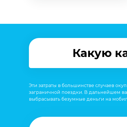
Какую ка
Эти затраты в большинстве случаев оку
заграничной поездки. В дальнейшем ва
выбрасывать безумные деньги на мобил