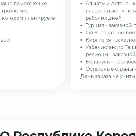
Алматы и Астана - 
з наше приложение
населенные пункты 
стройками.
рабочих дней;
а котором планируете
Турция - заказной 
ОАЭ - заказной поч
Киргизия - заказно
вье!
Узбекистан: по Таш
регионы - заказной
Беларусь - 1-2 рабо
Остальные страны -
День заказа не учиты
О Республике Коре