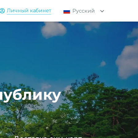
Личный кабинет
Русский
Қазақ
English
публику