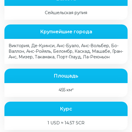
Сейшельская рупия
Крупнейшие города
Виктория, Де-Куинси, Анс-Буало, Анс-Вольбер, Бо-
Валлон, Анс-Ройяль, Беломбр, Каскад, Машабе, Гран-
Анс, Мизер, Такамака, Порт-Глауд, Ла-Реюньон
Площадь
455 км²
Курс
1 USD ≈ 14.57 SCR